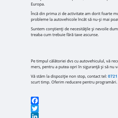
Europa.
Încă din prima zi de activitate am dorit foarte mult
probleme la autovehicole încât să nu-și mai poa
Suntem conștienți de necesitățile și nevoile du
treaba cum trebuie fără taxe ascunse.
Pe timpul călătoriei dvs cu autovehiculul, vă rec
mers, pentru a putea opri în siguranță și să nu v
Vă stăm la dispoziție non stop, contact tel:
0721
scurt timp. Oferim reducere pentru programări.
Facebook
Twitter