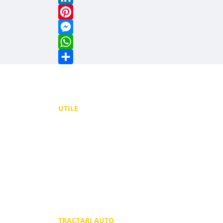
LinkedIn
Pinterest
Messenger
WhatsApp
Share
UTILE
Politica de confidențialitate
Politica de utilizare Cookie-uri
Termeni și condiții
TRACTARI AUTO