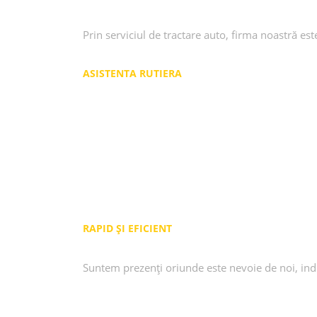
Prin serviciul de tractare auto, firma noastră est
ASISTENTA RUTIERA
Tractări auto
Transport auto
Platformă auto
Tarife tractări
Despre noi
Contactează-ne
RAPID ȘI EFICIENT
Suntem prezenți oriunde este nevoie de noi, indi
Galerie foto