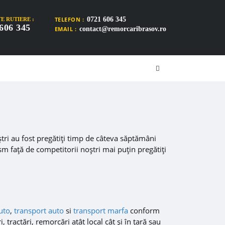
TELEFON :
0721 606 345
E RUTIERE :
606 345
EMAIL :
contact@remorcaribrasov.ro
noștri au fost pregătiți timp de câteva săptămâni
ism față de competitorii noștri mai puțin pregătiți
auto
,
transport auto
si
transport marfa
conform
 tractări, remorcări atât local cât și în țară sau