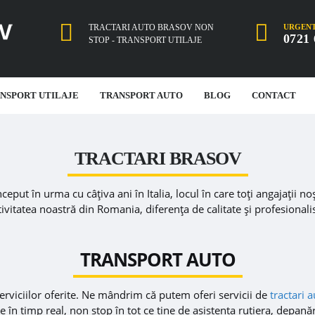
TRACTARI AUTO BRASOV NON
URGENT
0721 
STOP - TRANSPORT UTILAJE
NSPORT UTILAJE
TRANSPORT AUTO
BLOG
CONTACT
TRACTARI BRASOV
nceput în urma cu câțiva ani în Italia, locul în care toți angajații 
activitatea noastră din Romania, diferența de calitate și profesional
TRANSPORT AUTO
erviciilor oferite. Ne mândrim că putem oferi servicii de
tractari 
în timp real, non stop în tot ce tine de asistenta rutiera, depanări,