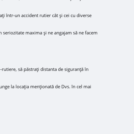
ați într-un accident rutier cât și cei cu diverse
am seriozitate maxima și ne angajam să ne facem
rutiere, să păstrați distanta de siguranță în
unge la locația menționată de Dvs. în cel mai