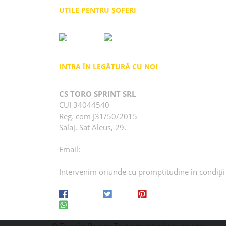
UTILE PENTRU ȘOFERI
INTRA ÎN LEGĂTURĂ CU NOI
CS TORO SPRINT SRL
CUI 34044540
Reg. com J31/50/2015
Salaj, Sat Aleus, 29.
0721 606 345
Email:
contact@remorcaribrasov.ro
Intervenim oriunde cu promptitudine în condiții
Facebook
Twitter
Pinterest
Whatsapp