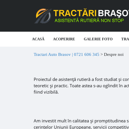
ACASĂ
ACOPERIRE
GALERIE FOTO
TRA
Tractari Auto Brasov | 0721 606 345
>
Despre noi
Proiectul de asistență rutieră a fost studiat și co
teoretic și practic. Toate astea s-au oglindit în 
fiind vizibilă.
Am investit mult în calitatea și promptitudinea s
cerințelor Uniunii Europeane, servicii competitive 