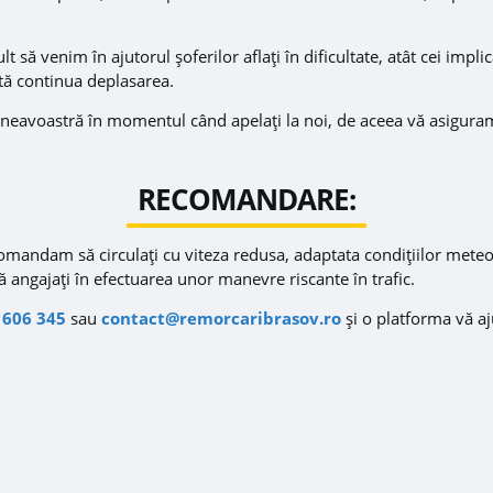
 să venim în ajutorul șoferilor aflați în dificultate, atât cei implic
tă continua deplasarea.
mneavoastră în momentul când apelați la noi, de aceea vă asigur
RECOMANDARE:
omandam să circulați cu viteza redusa, adaptata condițiilor meteo-
ă angajați în efectuarea unor manevre riscante în trafic.
 606 345
sau
contact@remorcaribrasov.ro
și o platforma vă aj